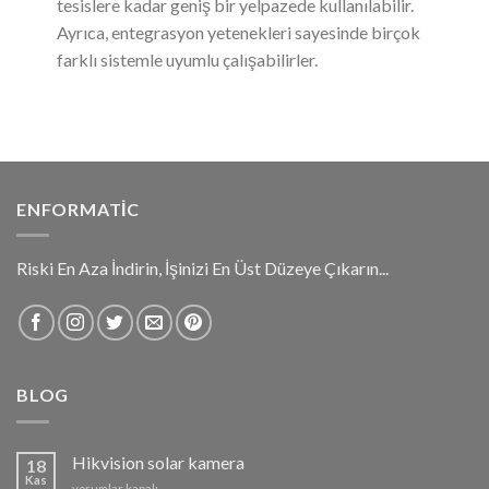
tesislere kadar geniş bir yelpazede kullanılabilir.
Ayrıca, entegrasyon yetenekleri sayesinde birçok
farklı sistemle uyumlu çalışabilirler.
ENFORMATIC
Riski En Aza İndirin, İşinizi En Üst Düzeye Çıkarın...
BLOG
Hikvision solar kamera
18
Kas
Hikvision
yorumlar kapalı