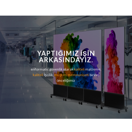
YAPTIĞIMIZ IŞIN
ARKASINDAYIZ.
enformatic güvenlik olarak
kaliteli
malzeme,
kaliteli
İşcilik,
müşteri memnuniyeti
birinci
önceliğimiz