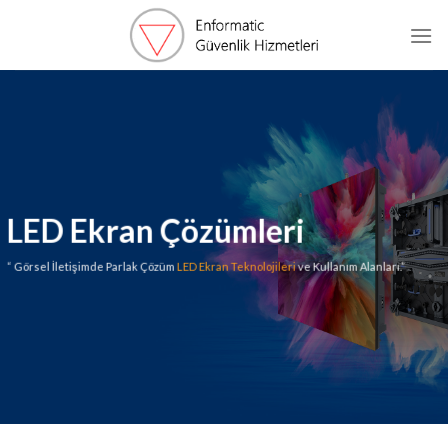
Skip
to
content
LED Ekran Çözümleri
“ Görsel İletişimde Parlak Çözüm
LED Ekran Teknolojileri
ve Kullanım Alanları.”