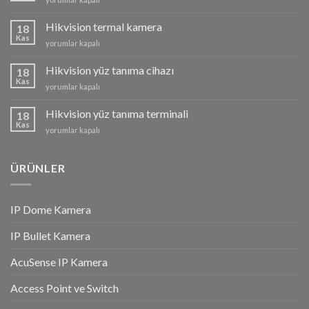
solar
kamera
Hikvision termal kamera
18
için
Kas
Hikvision
yorumlar kapalı
termal
kamera
Hikvision yüz tanıma cihazı
18
için
Kas
Hikvision
yorumlar kapalı
yüz
tanıma
Hikvision yüz tanıma terminali
18
cihazı
Kas
Hikvision
yorumlar kapalı
için
yüz
tanıma
terminali
ÜRÜNLER
için
IP Dome Kamera
IP Bullet Kamera
AcuSense IP Kamera
Access Point ve Switch