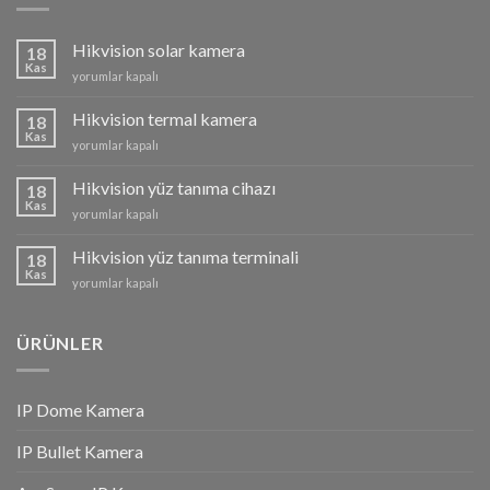
Hikvision solar kamera
18
Kas
Hikvision
yorumlar kapalı
solar
kamera
Hikvision termal kamera
18
için
Kas
Hikvision
yorumlar kapalı
termal
kamera
Hikvision yüz tanıma cihazı
18
için
Kas
Hikvision
yorumlar kapalı
yüz
tanıma
Hikvision yüz tanıma terminali
18
cihazı
Kas
Hikvision
yorumlar kapalı
için
yüz
tanıma
terminali
ÜRÜNLER
için
IP Dome Kamera
IP Bullet Kamera