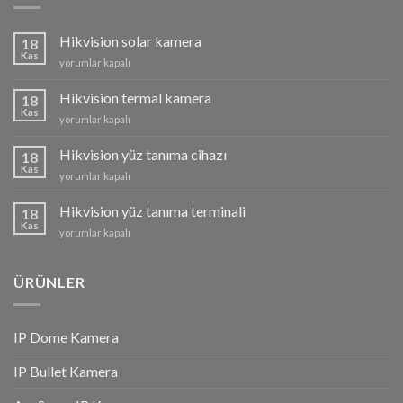
Hikvision solar kamera
18
Kas
Hikvision
yorumlar kapalı
solar
kamera
Hikvision termal kamera
18
için
Kas
Hikvision
yorumlar kapalı
termal
kamera
Hikvision yüz tanıma cihazı
18
için
Kas
Hikvision
yorumlar kapalı
yüz
tanıma
Hikvision yüz tanıma terminali
18
cihazı
Kas
Hikvision
yorumlar kapalı
için
yüz
tanıma
terminali
ÜRÜNLER
için
IP Dome Kamera
IP Bullet Kamera