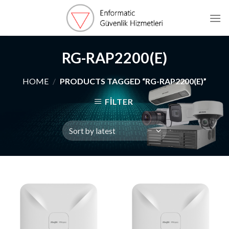
Skip
to
content
RG-RAP2200(E)
HOME
/
PRODUCTS TAGGED “RG-RAP2200(E)”
FILTER