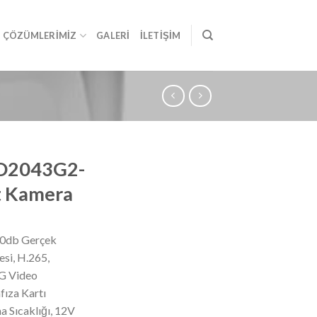
ÇÖZÜMLERIMIZ
GALERI
İLETIŞIM
CD2043G2-
et Kamera
20db Gerçek
si, H.265,
G Video
fıza Kartı
a Sıcaklığı, 12V