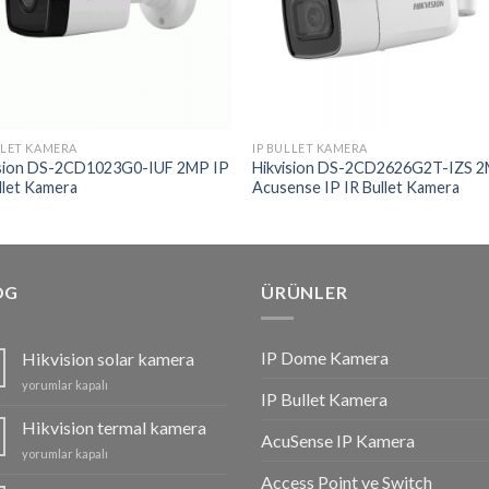
LLET KAMERA
IP BULLET KAMERA
ision DS-2CD1023G0-IUF 2MP IP
Hikvision DS-2CD2626G2T-IZS 
llet Kamera
Acusense IP IR Bullet Kamera
OG
ÜRÜNLER
IP Dome Kamera
Hikvision solar kamera
Hikvision
yorumlar kapalı
IP Bullet Kamera
solar
kamera
Hikvision termal kamera
AcuSense IP Kamera
için
Hikvision
yorumlar kapalı
termal
Access Point ve Switch