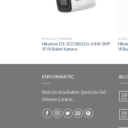
IP BULLET KAMERA
IP BU
1053G0-IUF 5MP IP
Hikvision DS-2CD3021G1-IUHK 2MP
Hikv
IP IR Bullet Kamera
IR Bu
ENFORMATIC
BL
Riski En Aza İndirin, İşinizi En Üst
18
Düzeye Çıkarın...
Kas
18
Kas