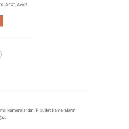
ROI, AGC, AWB,
ımlı kameralardır. IP bullet kameraların
ğiz.